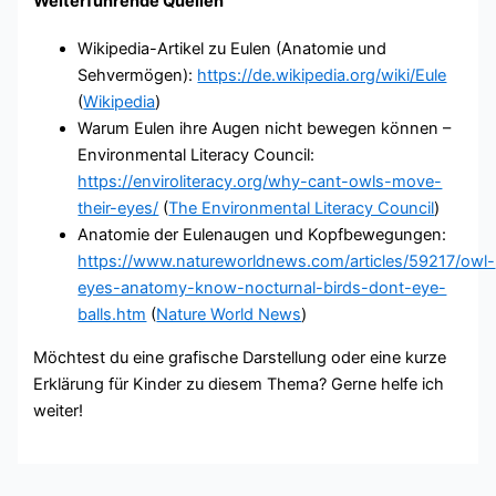
Weiterführende Quellen
Wikipedia-Artikel zu Eulen (Anatomie und
Sehvermögen):
https://de.wikipedia.org/wiki/Eule
(
Wikipedia
)
Warum Eulen ihre Augen nicht bewegen können –
Environmental Literacy Council:
https://enviroliteracy.org/why-cant-owls-move-
their-eyes/
(
The Environmental Literacy Council
)
Anatomie der Eulenaugen und Kopfbewegungen:
https://www.natureworldnews.com/articles/59217/owl-
eyes-anatomy-know-nocturnal-birds-dont-eye-
balls.htm
(
Nature World News
)
Möchtest du eine grafische Darstellung oder eine kurze
Erklärung für Kinder zu diesem Thema? Gerne helfe ich
weiter!